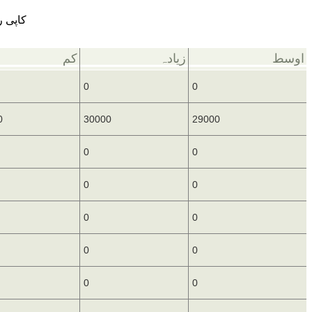
کاپی رائٹ © 2006 اے۔ايم۔آی۔ا
اوسط
زیادہ
کم
0
0
0
30000
29000
0
0
0
0
0
0
0
0
0
0