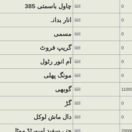
چاول باسمتی 385
0
انار بدانہ
0
مسمی
0
گریپ فروٹ
0
آم انور رٹول
0
مونگ پھلی
0
گوبھی
1100
گڑ
0
دال ماش لوکل
0
چنے سفید امپورٹڈ موٹا
2000