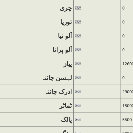
چری
0
توریا
0
آلو نیا
0
آلو پرانا
0
پیاز
1260
لہسن چائنہ
0
ادرک چائنہ
2900
ٹماٹر
1800
پالک
5500