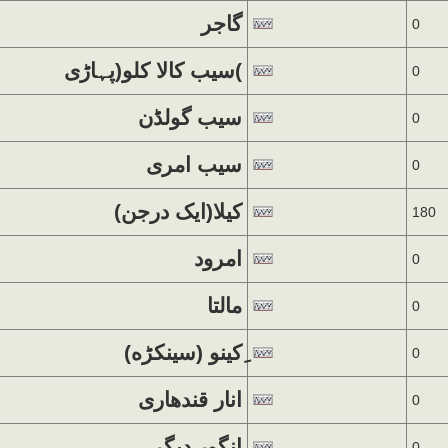
گاجر
0
سیب کالا کلو(پہاڑی(
0
سیب گولڈن
0
سیب امری
0
(کیلا(ایک درجن
180
امرود
0
مالتا
0
0
انار قندھاری
0
انگور دیگر
0