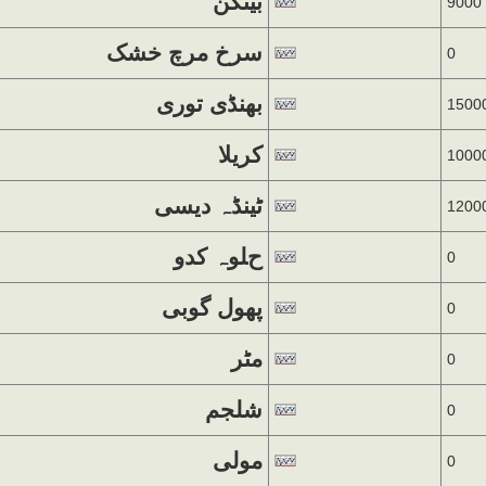
بینگن
9000
سرخ مرچ خشک
0
بھنڈی توری
1500
کریلا
1000
ٹینڈہ دیسی
1200
حلوہ کدو
0
پھول گوبی
0
مٹر
0
شلجم
0
مولی
0