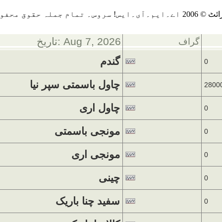
يس! سروس۔ تمام جملہ حقوق محفوظ ہيں
تاریخ: Aug 7, 2026
گراف
گندم
0
چاول باسمتی سپر نیا
2800
چاول اری
0
مونجی باسمتی
0
مونجی اری
0
چینی
0
سفید چنا باریک
0