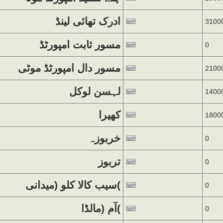
ادرک تھائی لینڈ
3100
مسور ثابت امپورٹڈ
0
مسور دال امپورٹڈ موٹی
2100
لہسن لوکل
1400
کھیرا
1800
خربوزہ
0
تربوز
0
سیب کالا کلو (میدانی(
0
آم (مالڈا(
0