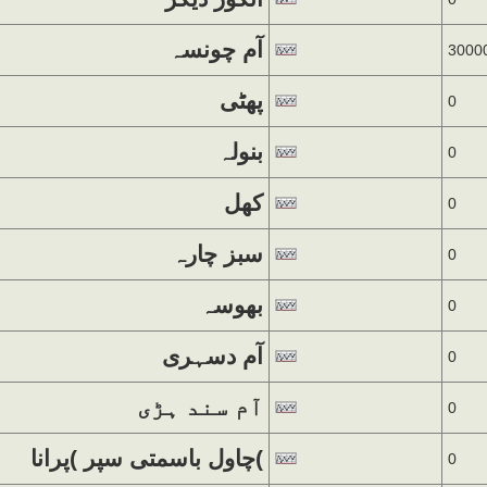
آم چونسہ
3000
پھٹی
0
بنولہ
0
کھل
0
سبز چارہ
0
بھوسہ
0
آم دسہری
0
آم سند ہڑی
0
چاول باسمتی سپر )پرانا(
0