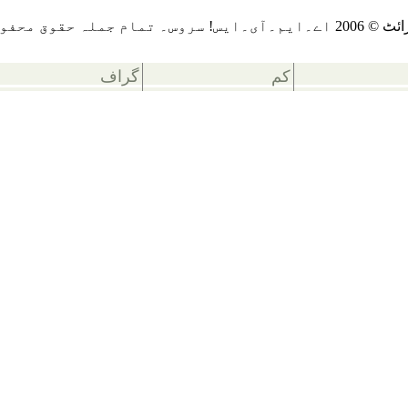
يس! سروس۔ تمام جملہ حقوق محفوظ ہيں
کم
گراف