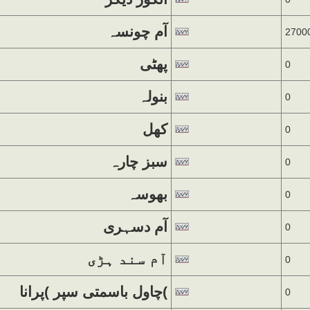
آم چونسہ
2700
پھٹی
0
بنولہ
0
کھل
0
سبز چارہ
0
بھوسہ
0
آم دسہری
0
آم سند ہڑی
0
چاول باسمتی سپر )پرانا(
0