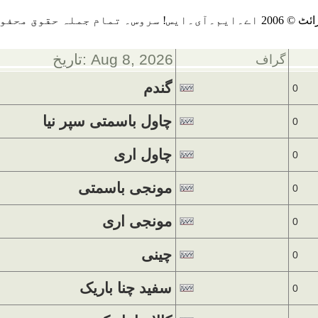
يس! سروس۔ تمام جملہ حقوق محفوظ ہيں
تاریخ: Aug 8, 2026
گراف
گندم
0
چاول باسمتی سپر نیا
0
چاول اری
0
مونجی باسمتی
0
مونجی اری
0
چینی
0
سفید چنا باریک
0