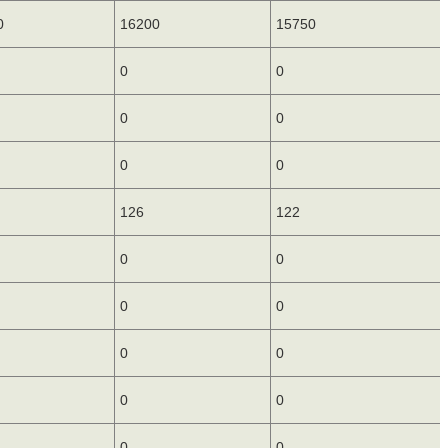
0
16200
15750
0
0
0
0
0
0
126
122
0
0
0
0
0
0
0
0
0
0