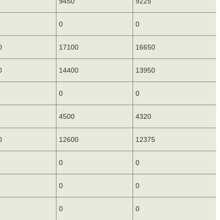
9450
9225
0
0
0
17100
16650
0
14400
13950
0
0
4500
4320
0
12600
12375
0
0
0
0
0
0