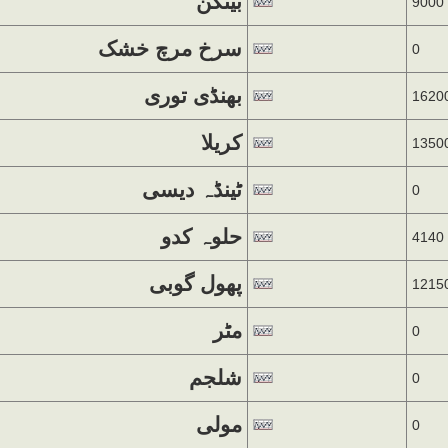
بینگن
9000
سرخ مرچ خشک
0
بھنڈی توری
1620
کریلا
1350
ٹینڈہ دیسی
0
حلوہ کدو
4140
پھول گوبی
1215
مٹر
0
شلجم
0
مولی
0