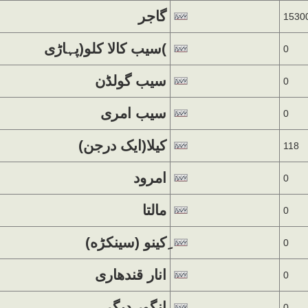
گاجر
1530
سیب کالا کلو(پہاڑی(
0
سیب گولڈن
0
سیب امری
0
(کیلا(ایک درجن
118
امرود
0
مالتا
0
0
انار قندھاری
0
انگور دیگر
0