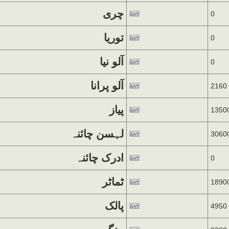
چری
0
توریا
0
آلو نیا
0
آلو پرانا
2160
پیاز
1350
لہسن چائنہ
3060
ادرک چائنہ
0
ٹماٹر
1890
پالک
4950