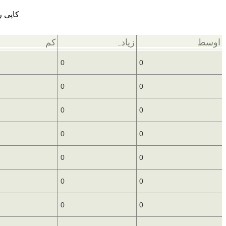
کاپی رائٹ © 2006 اے۔ايم۔آی۔ا
اوسط
زیادہ
کم
0
0
0
0
0
0
0
0
0
0
0
0
0
0