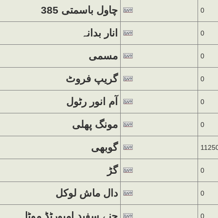
چاول باسمتی 385
0
انار بدانہ
0
مسمی
0
گریپ فروٹ
0
آم انور رٹول
0
مونگ پھلی
0
گوبھی
1125
گڑ
0
دال ماش لوکل
0
چنے سفید امپورٹڈ موٹا
0