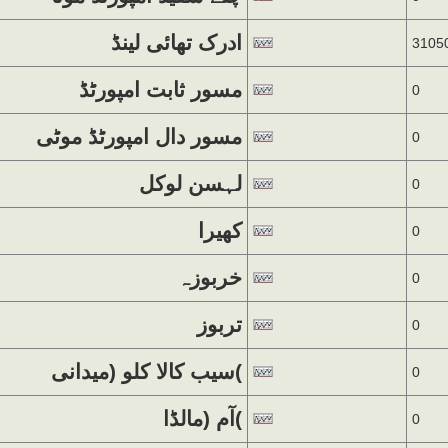
ادرک تھائی لینڈ
3105
مسور ثابت امپورٹڈ
0
مسور دال امپورٹڈ موٹی
0
لہسن لوکل
0
کھیرا
0
خربوزہ
0
تربوز
0
سیب کالا کلو (میدانی(
0
آم (مالڈا(
0